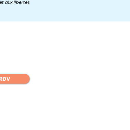
et aux libertés
 RDV